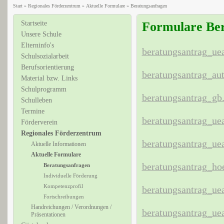
Start
»
Regionales Förderzentrum
»
Aktuelle Formulare
»
Beratungsanfragen
Startseite
Formulare Be
Unsere Schule
Elterninfo's
beratungsantrag_ue
Schulsozialarbeit
Berufsorientierung
beratungsantrag_au
Material bzw. Links
Schulprogramm
beratungsantrag_gb
Schulleben
Termine
beratungsantrag_ue
Förderverein
Regionales Förderzentrum
beratungsantrag_u
Aktuelle Informationen
Aktuelle Formulare
beratungsantrag_ho
Beratungsanfragen
Individuelle Förderung
Kompetenzprofil
beratungsantrag_ue
Fortschreibungen
Handreichungen / Verordnungen /
beratungsantrag_ue
Präsentationen