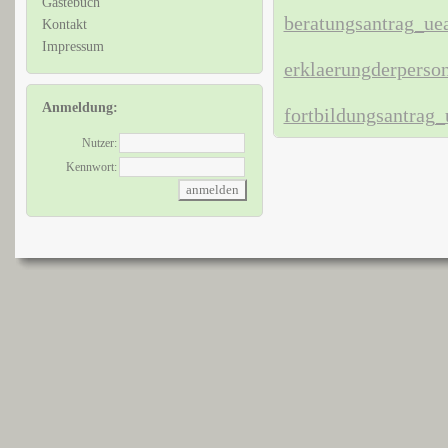
Gästebuch
beratungsantrag_ue
Kontakt
Impressum
erklaerungderperso
Anmeldung:
fortbildungsantrag
Nutzer:
Kennwort: