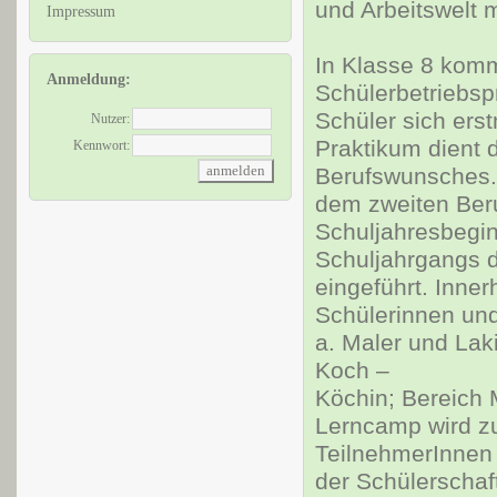
und Arbeitswelt 
Impressum
In Klasse 8 komm
Anmeldung:
Schülerbetriebsp
Schüler sich ers
Nutzer:
Praktikum dient 
Kennwort:
Berufswunsches. 
dem zweiten Beru
Schuljahresbegin
Schuljahrgangs d
eingeführt. Inne
Schülerinnen und 
a. Maler und Lak
Koch –
Köchin; Bereich 
Lerncamp wird zu
TeilnehmerInnen 
der Schülerschaft