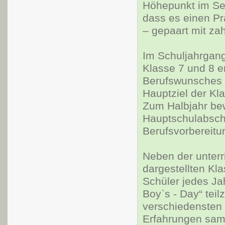
Höhepunkt im Sep
dass es einen Pr
– gepaart mit zah
Im Schuljahrgang
Klasse 7 und 8 e
Berufswunsches d
Hauptziel der Kl
Zum Halbjahr bew
Hauptschulabschl
Berufsvorbereitu
Neben der unterr
dargestellten Kl
Schüler jedes Jah
Boy`s - Day“ tei
verschiedensten
Erfahrungen samm