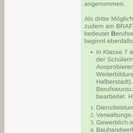
angenommen.
Als dritte Möglic
zudem am BRAFO 
bedeutet
B
erufs
beginnt ebenfalls
in Klasse 7 
der Schüleri
Ausprobieren
Weiterbildun
Halberstadt)
Berufswunsch
bearbeitet. 
Dienstleistu
Verwaltungs-
Gewerblich-t
Bauhandwerk