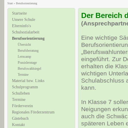
Start
»
Berufsorientierung
Startseite
Der Bereich 
Unsere Schule
(Ansprechpartne
Elterninfo's
Schulsozialarbeit
Eine wichtige Sä
Berufsorientierung
Berufsorientierun
Übersicht
Berufsberatung
„Berufswahlunter
Lerncamp
eingeführt. Zur 
Praxislerntage
erhalten die Kla
Berufswahlsiegel
wichtigen Unterl
Termine
Schulabschluss 
Material bzw. Links
kann.
Schulprogramm
Schulleben
Termine
In Klasse 7 soll
Förderverein
Neigungen erkun
Regionales Förderzentrum
auch die Schwäc
Gästebuch
späteren Leben er
Kontakt